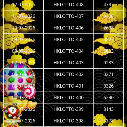
12-07-2026
HKLOTTO-408
4733
11-07-2026
HKLOTTO-407
9430
10-07-2026
HKLOTTO-406
2698
09-07-2026
HKLOTTO-405
3825
08-07-2026
HKLOTTO-404
6693
07-07-2026
HKLOTTO-403
0233
06-07-2026
HKLOTTO-402
0271
05-07-2026
HKLOTTO-401
0326
04-07-2026
HKLOTTO-400
6290
03-07-2026
HKLOTTO-399
8143
02-07-2026
HKLOTTO-398
3378