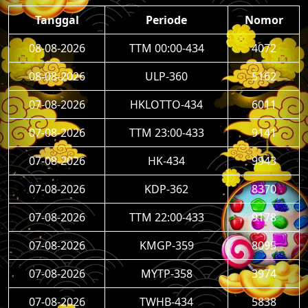
Tanggal
Periode
Nomor
08-08-2026
TTM 00:00-434
4072
08-08-2026
ULP-360
5162
07-08-2026
HKLOTTO-434
6011
07-08-2026
TTM 23:00-433
9141
07-08-2026
HK-434
9943
07-08-2026
KDP-362
8370
07-08-2026
TTM 22:00-433
9178
07-08-2026
KMGP-359
8095
07-08-2026
MYTP-358
3974
07-08-2026
TWHB-434
5838