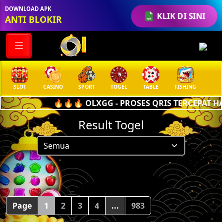
DOWNLOAD APK
KLIK DI SINI
ANTI BLOKIR
SLOT
CASINO
SPORT
TOGEL
TABLE
FISHING
COC
🔥🔥🔥 OLXGG - PROSES QRIS TERCEPAT HA
Result Togel
Page
1
2
3
4
...
983