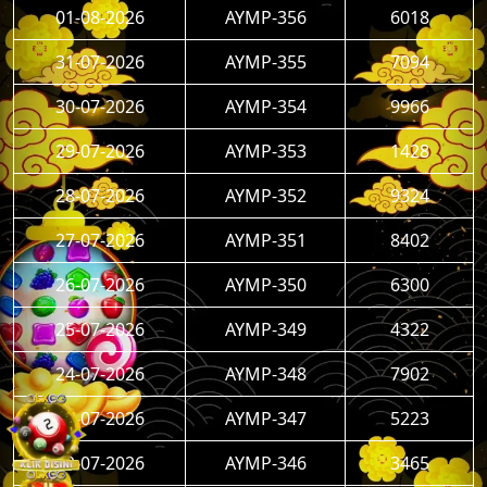
01-08-2026
AYMP-356
6018
31-07-2026
AYMP-355
7094
30-07-2026
AYMP-354
9966
29-07-2026
AYMP-353
1428
28-07-2026
AYMP-352
9324
27-07-2026
AYMP-351
8402
26-07-2026
AYMP-350
6300
25-07-2026
AYMP-349
4322
24-07-2026
AYMP-348
7902
23-07-2026
AYMP-347
5223
22-07-2026
AYMP-346
3465