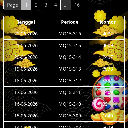
Page
1
2
3
4
...
16
Tanggal
Periode
Nomor
22-06-2026
MQ15-316
4032
21-06-2026
MQ15-315
4009
20-06-2026
MQ15-314
2497
19-06-2026
MQ15-313
8978
18-06-2026
MQ15-312
8594
17-06-2026
MQ15-311
2409
16-06-2026
MQ15-310
3514
15-06-2026
MQ15-309
1640
14-06-2026
MQ15-308
5629