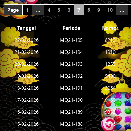
Page
1
...
4
5
6
7
8
9
10
...
Tanggal
Periode
Nomor
22-02-2026
MQ21-195
8210
21-02-2026
MQ21-194
1910
20-02-2026
MQ21-193
1255
19-02-2026
MQ21-192
5400
18-02-2026
MQ21-191
3064
17-02-2026
MQ21-190
9160
16-02-2026
MQ21-189
9353
15-02-2026
MQ21-188
7686