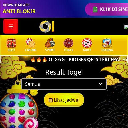
DOWNLOAD APK
KLIK DI SIN
ANTI BLOKIR
SLOT
CASINO
SPORT
TOGEL
TABLE
FISHING
COC
🔥🔥🔥 OLXGG - PROSES QRIS TERCEPAT HA
Result Togel
Lihat Jadwal