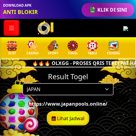
DOWNLOAD APK
KLIK DI SINI
ANTI BLOKIR
SLOT
CASINO
SPORT
TOGEL
TABLE
FISHING
COC
🔥🔥🔥 OLXGG - PROSES QRIS TERCEPAT HA
Result Togel
https://www.japanpools.online/
Lihat Jadwal