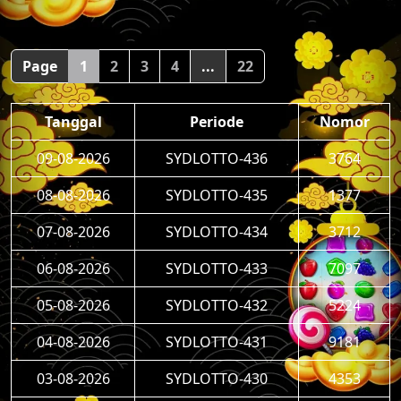
Page
1
2
3
4
...
22
Tanggal
Periode
Nomor
09-08-2026
SYDLOTTO-436
3764
08-08-2026
SYDLOTTO-435
1377
07-08-2026
SYDLOTTO-434
3712
06-08-2026
SYDLOTTO-433
7097
05-08-2026
SYDLOTTO-432
5224
04-08-2026
SYDLOTTO-431
9181
03-08-2026
SYDLOTTO-430
4353