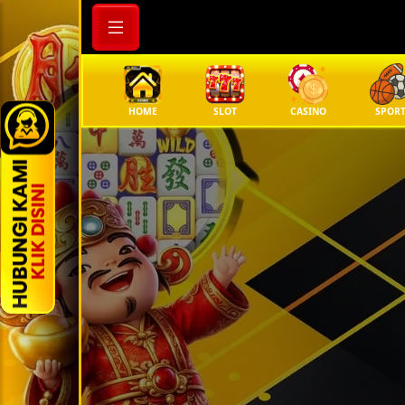
HOME
SLOT
CASINO
SPOR