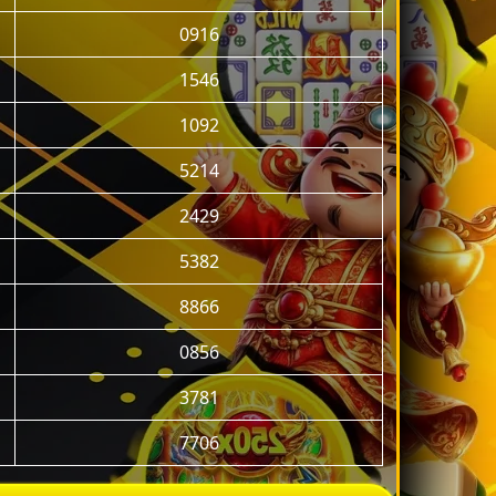
0916
1546
1092
5214
2429
5382
8866
0856
3781
7706