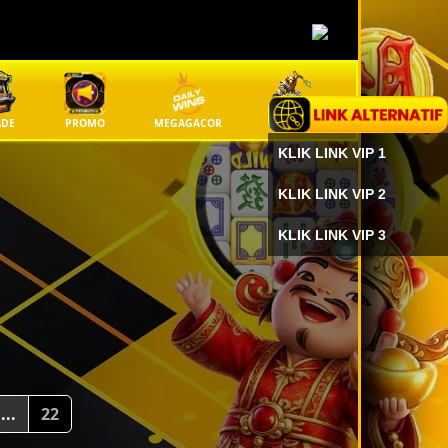
ADE
PROMO
MEGAGACOR
ANUBIS
KLIK LINK VIP 1
KLIK LINK VIP 2
KLIK LINK VIP 3
...
22