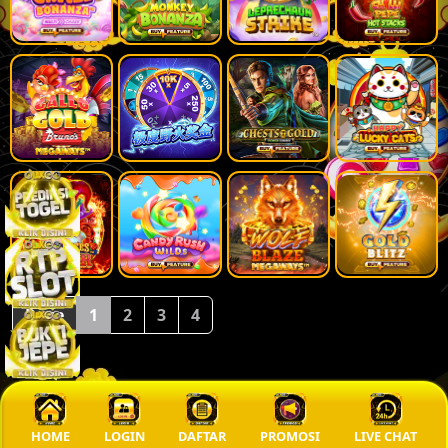
Page
1
2
3
4
HOME
LOGIN
DAFTAR
PROMOSI
LIVE CHAT