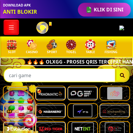
DOWNLOAD APK
KLIK DI SINI
ANTI BLOKIR
SLOT
CASINO
SPORT
TOGEL
TABLE
FISHING
COC
🔥🔥🔥 OLXGG - PROSES QRIS TERCEPAT HANYA
Semua