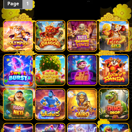
Page
1