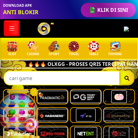
DOWNLOAD APK
KLIK DI SINI
ANTI BLOKIR
SLOT
CASINO
SPORT
TOGEL
TABLE
FISHING
COC
🔥🔥🔥 OLXGG - PROSES QRIS TERCEPAT HANYA 
Semua