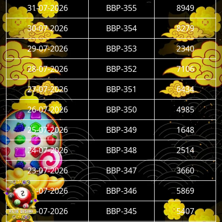
31-07-2026
BBP-355
8949
30-07-2026
BBP-354
8279
29-07-2026
BBP-353
2340
28-07-2026
BBP-352
7106
27-07-2026
BBP-351
6434
26-07-2026
BBP-350
4985
25-07-2026
BBP-349
1648
24-07-2026
BBP-348
2514
23-07-2026
BBP-347
3660
22-07-2026
BBP-346
5869
21-07-2026
BBP-345
5407