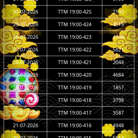
30-07-2026
TTM 19:00-425
2130
29-07-2026
TTM 19:00-424
4519
28-07-2026
TTM 19:00-423
4748
27-07-2026
TTM 19:00-422
5821
26-07-2026
TTM 19:00-421
2044
25-07-2026
TTM 19:00-420
4684
24-07-2026
TTM 19:00-419
1857
23-07-2026
TTM 19:00-418
3798
22-07-2026
TTM 19:00-417
3587
21-07-2026
TTM 19:00-416
4948