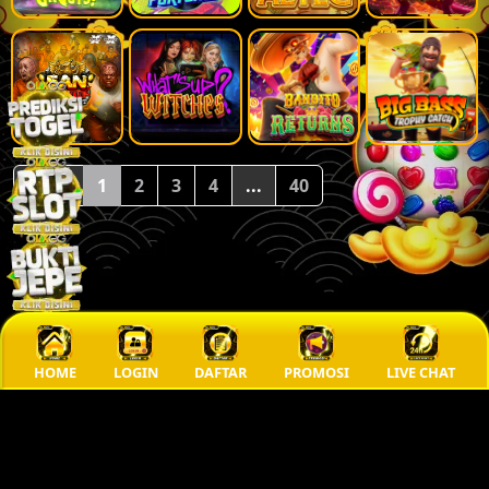
Page
1
2
3
4
...
40
HOME
LOGIN
DAFTAR
PROMOSI
LIVE CHAT