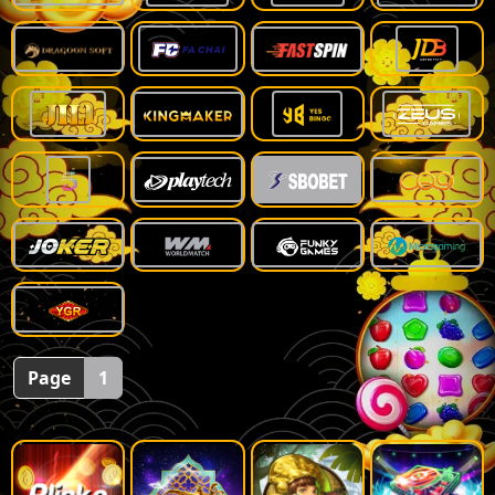
Page
1