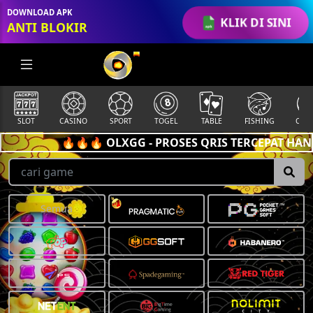
DOWNLOAD APK
KLIK DI SINI
ANTI BLOKIR
SLOT
CASINO
SPORT
TOGEL
TABLE
FISHING
COCK
OLXGG - PROSES QRIS TERCEPAT HANYA 1 DETIK - BON
Semua