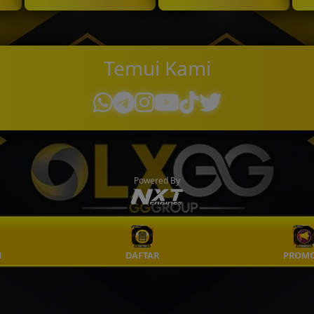
Temui Kami
Powered By
N
DAFTAR
PROMO