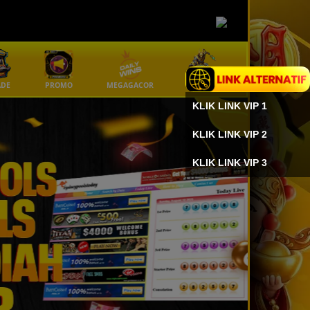
ADE
PROMO
MEGAGACOR
ANUBIS
KLIK LINK VIP 1
KLIK LINK VIP 2
KLIK LINK VIP 3