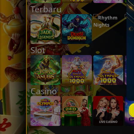
Terbaru
Slot
Casino