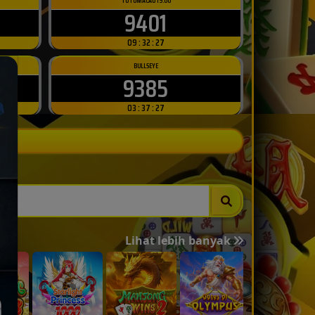
TOTOMACAU 19:00
9401
09 : 32 : 23
BULLSEYE
9385
03 : 37 : 23
Lihat lebih banyak