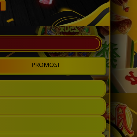
PROMOSI