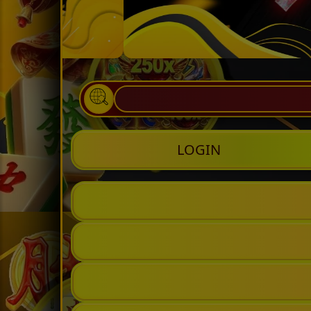
LOGIN