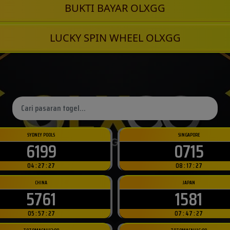
BUKTI BAYAR OLXGG
LUCKY SPIN WHEEL OLXGG
SYDNEY POOLS
SINGAPORE
6199
0715
04 : 27 : 23
08 : 17 : 23
CHINA
JAPAN
5761
1581
05 : 57 : 23
07 : 47 : 23