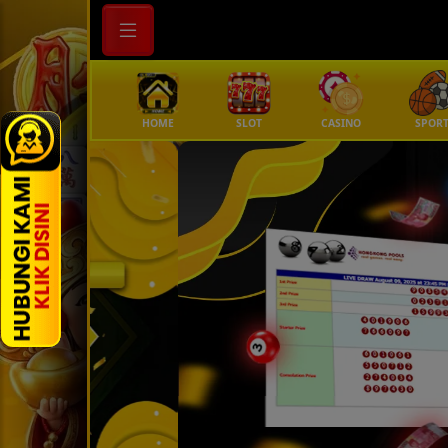
HOME
SLOT
CASINO
SPOR