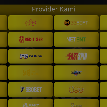
Provider Kami