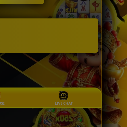
SI
LIVE CHAT