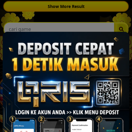
Show More Result
Populer
Lihat lebih banyak
Terbaru
Lihat lebih banyak
Slot
Lihat lebih banyak