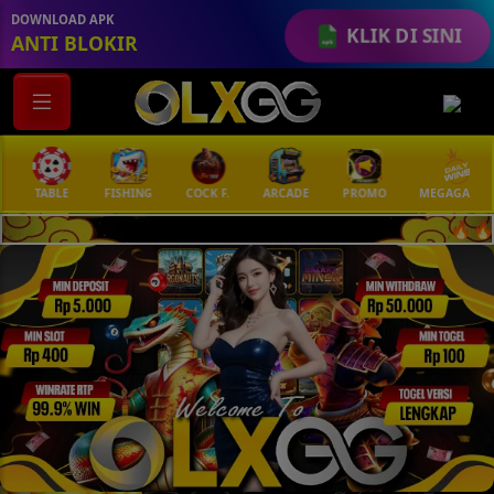
DOWNLOAD APK
KLIK DI SINI
ANTI BLOKIR
TABLE
FISHING
COCK F.
ARCADE
PROMO
MEGAGACOR
🔥🔥🔥 OLXGG - 