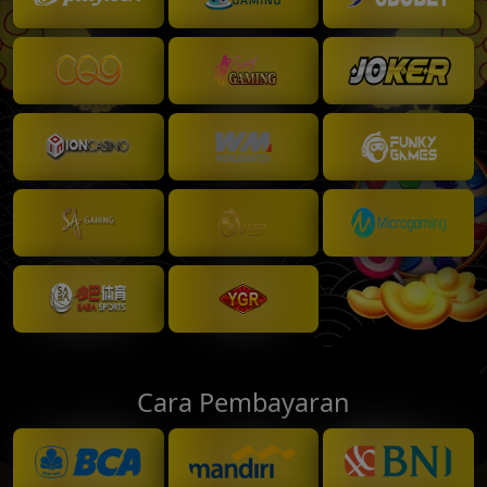
Cara Pembayaran