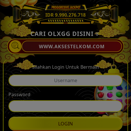
IDR
9.990.316.915
CARI OLXGG DISINI
WWW.AKSESTELKOM.COM
Silahkan Login Untuk Bermain
Password
LOGIN