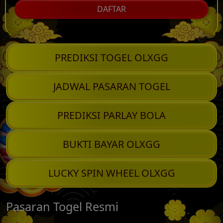
DAFTAR
PREDIKSI TOGEL OLXGG
JADWAL PASARAN TOGEL
PREDIKSI PARLAY BOLA
BUKTI BAYAR OLXGG
LUCKY SPIN WHEEL OLXGG
Pasaran Togel Resmi